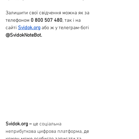
Залишити свої свідчення можна як за 
телефоном 
0 800 507 480
, так і на 
сайті 
Svidok.org
 або ж у телеграм-боті 
@SvidokNoteBot.
Svidok.org
 – 
це 
соціальна 
неприбуткова цифрова платформа, 
де 
кожен може особисто записати та 