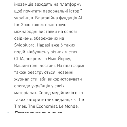
іноземців заходять на платформу, 
щоб почитати персональні історії 
українців. Благодійна фундація AI 
for Good також влаштовує 
міжнародні виставки на основі 
свідчень, збережених на 
Svidok.org
. Наразі вже 6 таких 
подій відбулись у різних містах 
США, зокрема, в Нью-Йорку, 
Вашингтоні, Бостоні. На платформі 
також реєструються іноземні 
журналісти, аби використовувати 
спогади українців у своїх 
матеріалах. 
Серед медійників є і з 
таких авторитетних видань, як The 
Times, The Economist, Le Monde. 
Притягнення винних до 
відповідальності.
 Свідчення 
воєнних злочинів передаються до 