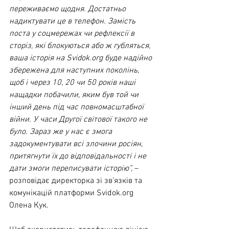
переживаємо щодня. Достатньо 
надиктувати це в телефон. Замість 
поста у соцмережах чи рефлексії в 
сторіз, які блокуються або ж губляться, 
ваша історія на 
Svidok.org
 буде надійно 
збережена для наступних поколінь, 
щоб і через 10, 20 чи 50 років наші 
нащадки побачили, яким був той чи 
інший день під час повномасштабної 
війни. У часи Другої світової такого не 
було. Зараз же у нас є змога 
задокументувати всі злочини росіян, 
притягнути їх до відповідальності і не 
дати змоги переписувати історію”, 
– 
розповідає директорка зі зв’язків та 
комунікацій платформи 
Svidok.org
Олена Кук.