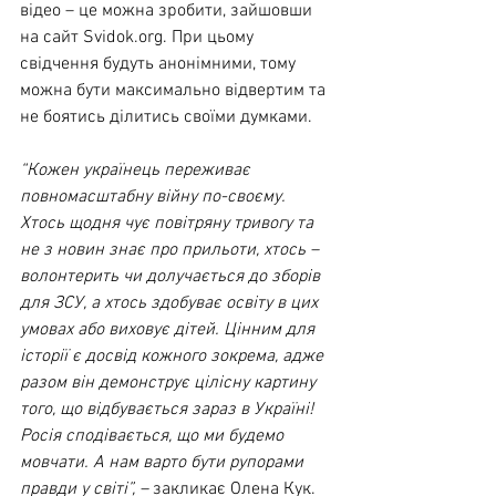
відео – це можна зробити, зайшовши 
на сайт 
Svidok.org
. При цьому 
свідчення будуть анонімними, тому 
можна бути максимально відвертим та 
не боятись ділитись своїми думками.
“Кожен українець переживає 
повномасштабну війну по-своєму. 
Хтось щодня чує повітряну тривогу та 
не з новин знає про прильоти, хтось – 
волонтерить чи долучається до зборів 
для ЗСУ, а хтось здобуває освіту в цих 
умовах або виховує дітей. Цінним для 
історії є досвід кожного зокрема, адже 
разом він демонструє цілісну картину 
того, що відбувається зараз в Україні! 
Росія сподівається, що ми будемо 
мовчати. А нам варто бути рупорами 
правди у світі”, –
 закликає Олена Кук. 