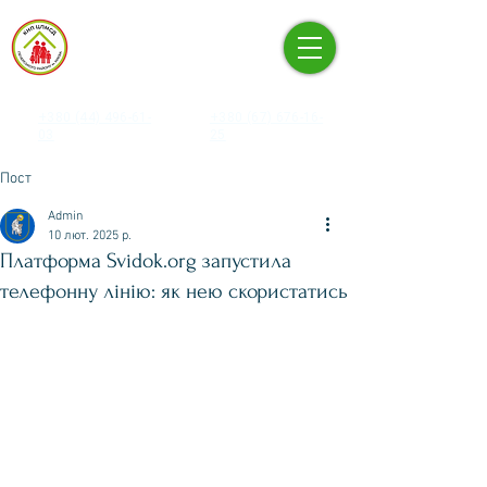
КНП «ЦЕНТР ПЕРВИННОЇ
МЕДИКО-САНІТАРНОЇ
ДОПОМОГИ» ПЕЧЕРСЬКОГО
РАЙОНУ М. КИЄВА
+380 (44) 496-61-
+380 (67) 676-16-
03
25
Пост
Admin
10 лют. 2025 р.
Платформа Svidok.org запустила
телефонну лінію: як нею скористатись