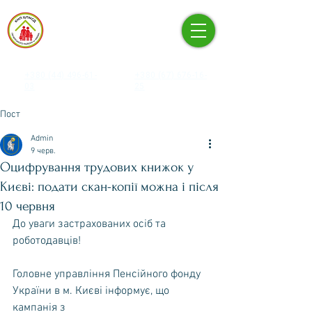
КНП «ЦЕНТР ПЕРВИННОЇ
МЕДИКО-САНІТАРНОЇ
ДОПОМОГИ» ПЕЧЕРСЬКОГО
РАЙОНУ М. КИЄВА
+380 (44) 496-61-
+380 (67) 676-16-
03
25
Пост
Admin
9 черв.
Оцифрування трудових книжок у
Києві: подати скан-копії можна і після
10 червня
До уваги застрахованих осіб та 
роботодавців!
Головне управління Пенсійного фонду 
України в м. Києві інформує, що 
кампанія з