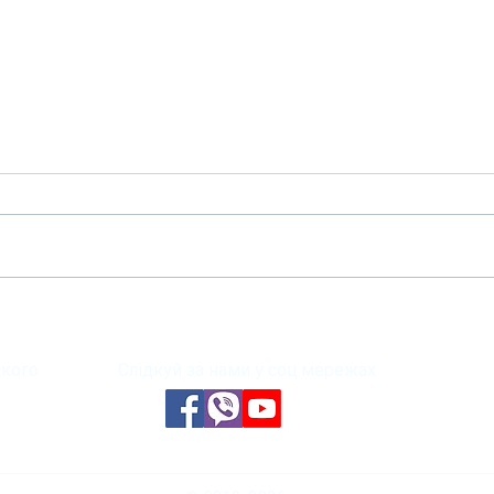
Меди
🌟 Національний скринінг 40+
КНП 
у КНП «ЦПМСД Печерського
райо
району м. Києва» 🌟
кого
Слідкуй за нами у соц.мережах