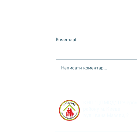
Коментарі
Написати коментар...
Весна — час оновлення та
дбайливих справ! 🌱
КНП "ЦПМСД" Печерсь
району м. Києва
вул. Івана Мазепи, 2