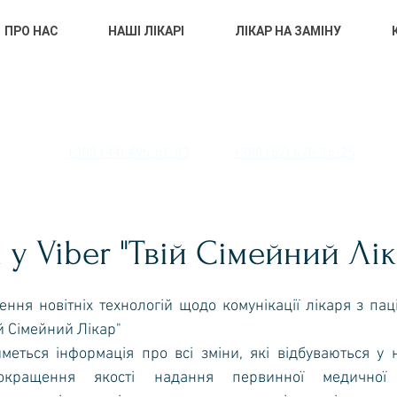
ПРО НАС
НАШІ ЛІКАРІ
ЛІКАР НА ЗАМІНУ
 «ЦЕНТР ПЕРВИННОЇ МЕДИКО-САНІТ
ОМОГИ» ПЕЧЕРСЬКОГО РАЙОНУ М. 
+380 (44) 496-61-03
+380 (67) 676-16-25
 у Viber "Твій Сімейний Лік
ій Сімейний Лікар"
кращення якості надання первинної медичної 