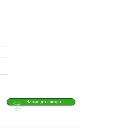
чний супровід ветеранів у
«ЦПМСД» Печерського
ну
Запис до лікаря