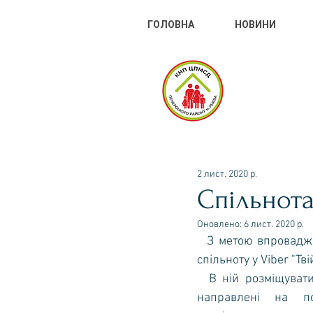
ГОЛОВНА
НОВИНИ
КНП
ДОП
2 лист. 2020 р.
Спільнота
Оновлено:
6 лист. 2020 р.
  З метою впровадження новітніх технологій щодо комунікації лікаря з пацієнтом створено 
спільноту у Viber "Тв
  В ній розміщуватиметься інформація про всі зміни, які відбуваються у нашому закладі, 
направлені на по