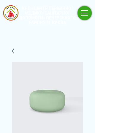
КНП «ЦЕНТР ПЕРВИННОЇ
МЕДИКО-САНІТАРНОЇ
ДОПОМОГИ» ПЕЧЕРСЬКОГО
РАЙОНУ М. КИЄВА
+380 (44) 496-61-
+380 (67) 676-16-
03
25