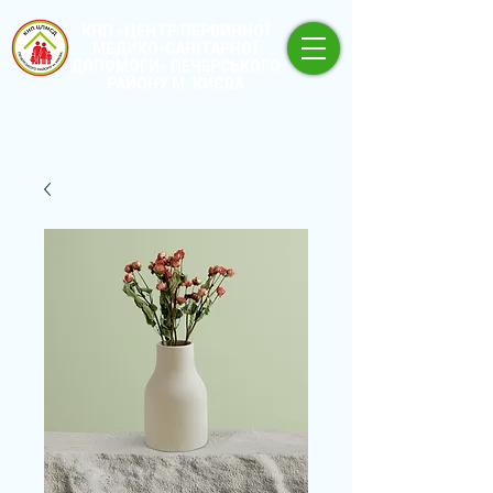
КНП «ЦЕНТР ПЕРВИННОЇ
МЕДИКО-САНІТАРНОЇ
ДОПОМОГИ» ПЕЧЕРСЬКОГО
РАЙОНУ М. КИЄВА
+380 (44) 496-61-
+380 (67) 676-16-
03
25