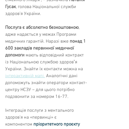
сімейного лікаря”, – зазначила 
Наталія 
Гусак
, голова Національної служби 
здоров’я України.
Послуга є абсолютно безкоштовною
, 
адже надається у межах Програми 
медичних гарантій. Наразі вже 
понад 1 
600 закладів первинної медичної 
допомоги
 мають відповідний контракт 
із Національною службою здоровʼя 
України. Знайти їх контакти можна на 
інтерактивній мапі.
 Аналогічні дані 
допоможуть знайти оператори контакт-
центру НСЗУ – для цього потрібно 
подзвонити за номером 16-77.
Інтеграція послуги з ментального 
здоров'я на «первинці» є 
компонентом 
пріоритетного проєкту 