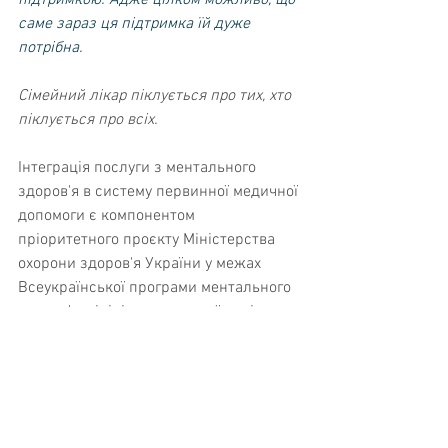
підтримкою. Адже цілком можливо, що 
саме зараз ця підтримка їй дуже 
потрібна.
Сімейний лікар піклується про тих, хто 
піклується про всіх.
Інтеграція послуги з ментального 
здоров'я в систему первинної медичної 
допомоги є компонентом 
пріоритетного проєкту Міністерства 
охорони здоров'я України у межах 
Всеукраїнської програми ментального 
здоров'я – ініціативи першої леді 
Олени Зеленської. Комунікаційний 
супровід реалізується за підтримки 
ВООЗ, Уряду Канади, Міжнародного 
медичного корпусу.