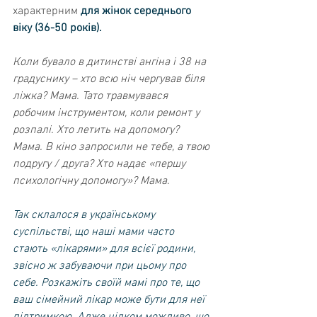
характерним 
для жінок середнього 
віку (36-50 років).
Коли бувало в дитинстві ангіна і 38 на 
градуснику – хто всю ніч чергував біля 
ліжка? Мама. Тато травмувався 
робочим інструментом, коли ремонт у 
розпалі. Хто летить на допомогу? 
Мама. В кіно запросили не тебе, а твою 
подругу / друга? Хто надає «першу 
психологічну допомогу»? Мама.
Так склалося в українському 
суспільстві, що наші мами часто 
стають «лікарями» для всієї родини, 
звісно ж забуваючи при цьому про 
себе. Розкажіть своїй мамі про те, що 
ваш сімейний лікар може бути для неї 