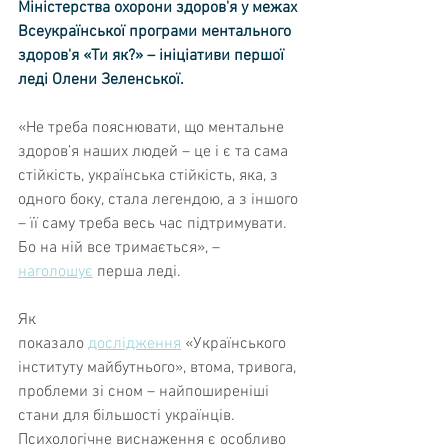
Міністерства охорони здоров'я у межах 
Всеукраїнської програми ментального 
здоров'я «Ти як?» – ініціативи першої 
леді Олени Зеленської.
«Не треба пояснювати, що ментальне 
здоров’я наших людей – це і є та сама 
стійкість, українська стійкість, яка, з 
одного боку, стала легендою, а з іншого 
– її саму треба весь час підтримувати. 
Бо на ній все тримається», – 
наголошує
 перша леді.
Як 
показало 
дослідження
 «Українського 
інституту майбутнього», втома, тривога, 
проблеми зі сном – найпоширеніші 
стани для більшості українців. 
Психологічне виснаження є особливо 