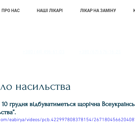
ПРО НАС
НАШІ ЛІКАРІ
ЛІКАР НА ЗАМІНУ
 «ЦЕНТР ПЕРВИННОЇ МЕДИКО-САНІТ
ОМОГИ» ПЕЧЕРСЬКОГО РАЙОНУ М. 
+380 (44) 496-61-03
+380 (67) 676-16-25
оло насильства
 10 грудня відбуватиметься щорічна Всеукраїнськ
ства”. 
.com/eabirya/videos/pcb.422997808378154/267180456620408