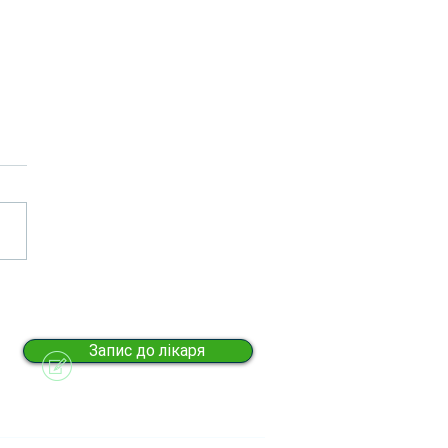
чний супровід ветеранів у
«ЦПМСД» Печерського
ну
Запис до лікаря