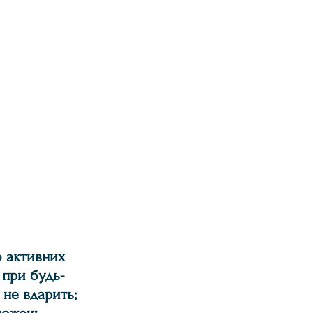
о активних 
 при будь-
 не вдарить; 