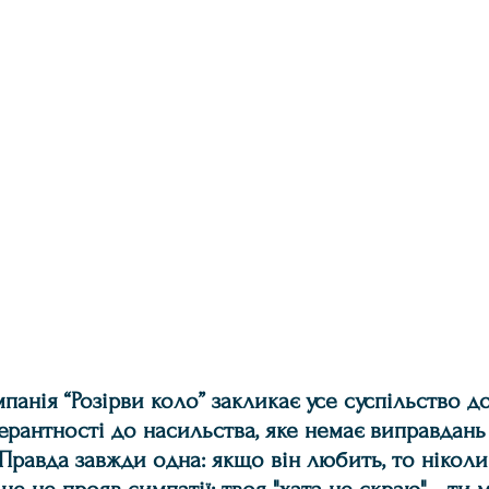
панія “Розірви коло” закликає усе суспільство д
лерантності до насильства, яке немає виправдань
Правда завжди одна: якщо він любить, то ніколи