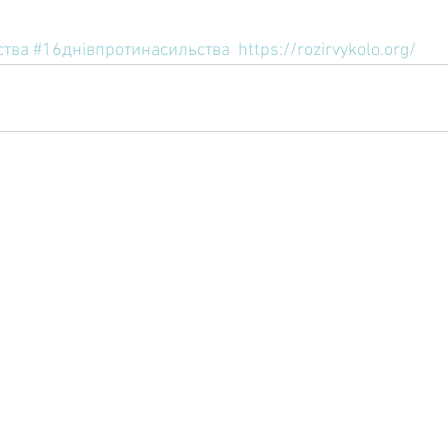
ства
#16днівпротинасильства
https://rozirvykolo.org/