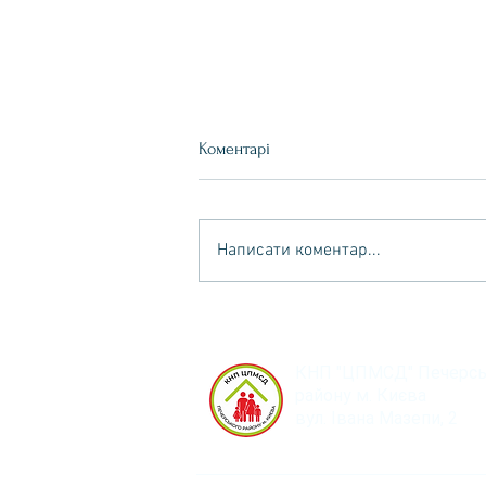
Коментарі
Написати коментар...
Весна — час оновлення та
дбайливих справ! 🌱
КНП "ЦПМСД" Печерсь
району м. Києва
вул. Івана Мазепи, 2