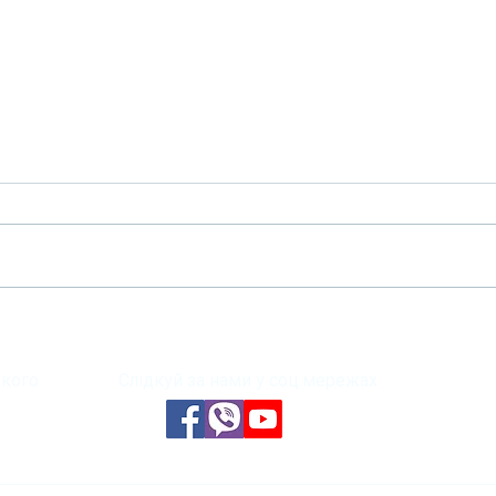
Меди
🌟 Національний скринінг 40+
КНП 
у КНП «ЦПМСД Печерського
райо
району м. Києва» 🌟
кого
Слідкуй за нами у соц.мережах