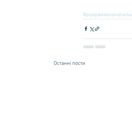
#розірвиколонасиль
Останні пости