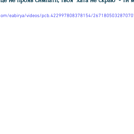
це не прояв симпатії; твоя "хата не скраю" - ти
.com/eabirya/videos/pcb.422997808378154/267180503287070