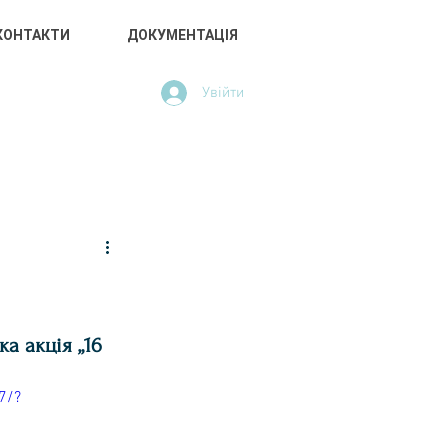
КОНТАКТИ
ДОКУМЕНТАЦІЯ
Увійти
АРНОЇ
КИЄВА
а акція „16 
7/?