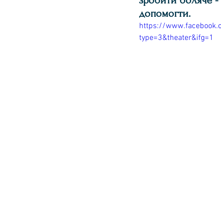
зробити боляче - 
допомогти. 
https://www.facebook
type=3&theater&ifg=1