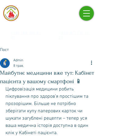
КНП «ЦЕНТР ПЕРВИННОЇ
МЕДИКО-САНІТАРНОЇ
ДОПОМОГИ» ПЕЧЕРСЬКОГО
РАЙОНУ М. КИЄВА
+380 (44) 496-61-
+380 (67) 676-16-
03
25
Пост
Admin
8 трав.
Майбутнє медицини вже тут: Кабінет
пацієнта у вашому смартфоні 📱
Цифровізація медицини робить 
піклування про здоров’я простішим та 
прозорішим. Більше не потрібно 
зберігати купу паперових карток чи 
шукати загублені рецепти – тепер уся 
ваша медична історія доступна в один 
клік у Кабінеті пацієнта.