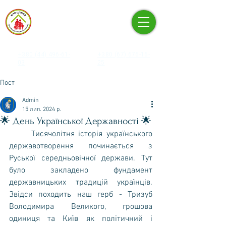
КНП «ЦЕНТР ПЕРВИННОЇ
МЕДИКО-САНІТАРНОЇ
ДОПОМОГИ» ПЕЧЕРСЬКОГО
РАЙОНУ М. КИЄВА
+380 (44) 496-61-
+380 (67) 676-16-
03
25
Пост
Admin
15 лип. 2024 р.
🌟 День Української Державності 🌟
	Тисячолітня історія українського 
державотворення починається з 
Руської середньовічної держави. Тут 
було закладено фундамент 
державницьких традицій українців. 
Звідси походить наш герб - Тризуб 
Володимира Великого, грошова 
одиниця та Київ як політичний і 