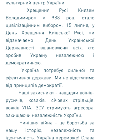
культурний центр України.
	Хрещення Русі Князем 
Володимиром у 988 році стало 
цивілізаційним вибором. 15 липня, у 
День Хрещення Київської Русі, ми 
відзначаємо День Української 
Державності, вшановуючи всіх, хто 
зробив Україну незалежною і 
демократичною.
	Україна потребує сильної та 
ефективної держави. Ми не відступимо 
від принципів демократії.
	Наші захисники - нащадки воїнів-
русичів, козаків, січових стрільців, 
вояків УПА. ЗСУ стримують агресора, 
захищаючи незалежність України.
	Нинішня війна - це боротьба за 
нашу історію, незалежність та 
ідентичність. Україна переможе! Слава 