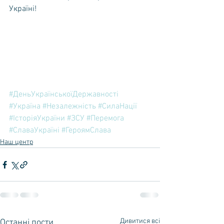
Україні!
#ДеньУкраїнськоїДержавності
#Україна
#Незалежність
#СилаНації
#ІсторіяУкраїни
#ЗСУ
#Перемога
#СлаваУкраїні
#ГероямСлава
Наш центр
Дивитися всі
Останні пости