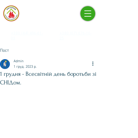
КНП «ЦЕНТР ПЕРВИННОЇ
МЕДИКО-САНІТАРНОЇ
ДОПОМОГИ» ПЕЧЕРСЬКОГО
РАЙОНУ М. КИЄВА
+380 (44) 496-61-
+380 (67) 676-16-
03
25
Пост
Admin
1 груд. 2023 р.
1 грудня - Всесвітній день боротьби зі
СНІДом.