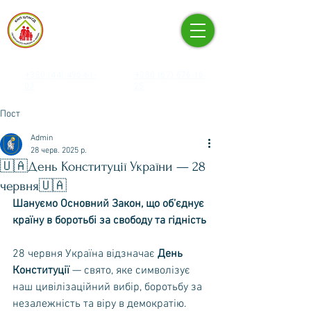
КНП «ЦЕНТР ПЕРВИННОЇ
МЕДИКО-САНІТАРНОЇ
ДОПОМОГИ» ПЕЧЕРСЬКОГО
РАЙОНУ М. КИЄВА
+380 (44) 496-61-
+380 (67) 676-16-
03
25
Пост
Admin
28 черв. 2025 р.
🇺🇦День Конституції України — 28
червня🇺🇦
Шануємо Основний Закон, що об’єднує 
країну в боротьбі за свободу та гідність
28 червня Україна відзначає 
День 
Конституції
 — свято, яке символізує 
наш цивілізаційний вибір, боротьбу за 
незалежність та віру в демократію.