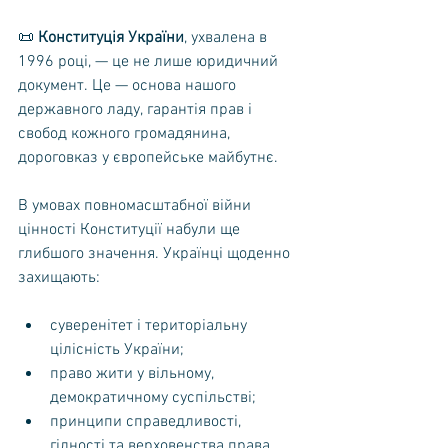
📜 
Конституція України
, ухвалена в 
1996 році, — це не лише юридичний 
документ. Це — основа нашого 
державного ладу, гарантія прав і 
свобод кожного громадянина, 
дороговказ у європейське майбутнє.
В умовах повномасштабної війни 
цінності Конституції набули ще 
глибшого значення. Українці щоденно 
захищають:
суверенітет і територіальну 
цілісність України;
право жити у вільному, 
демократичному суспільстві;
принципи справедливості, 
гідності та верховенства права.