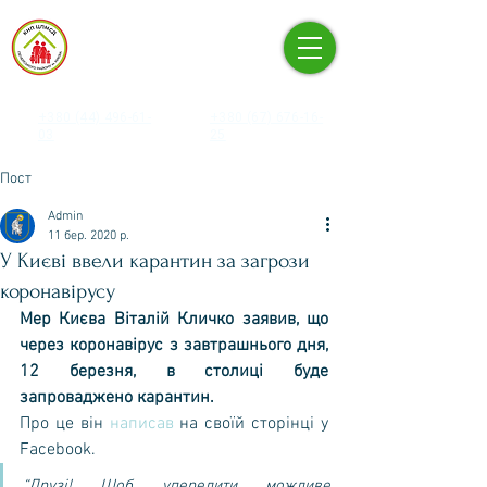
КНП «ЦЕНТР ПЕРВИННОЇ
МЕДИКО-САНІТАРНОЇ
ДОПОМОГИ» ПЕЧЕРСЬКОГО
РАЙОНУ М. КИЄВА
+380 (44) 496-61-
+380 (67) 676-16-
03
25
Пост
Admin
11 бер. 2020 р.
У Києві ввели карантин за загрози
коронавірусу
Мер Києва Віталій Кличко заявив, що 
через коронавірус з завтрашнього дня, 
12 березня, в столиці буде 
запроваджено карантин.
Про це він 
написав
 на своїй сторінці у 
Facebook.
“Друзі! Щоб упередити можливе 