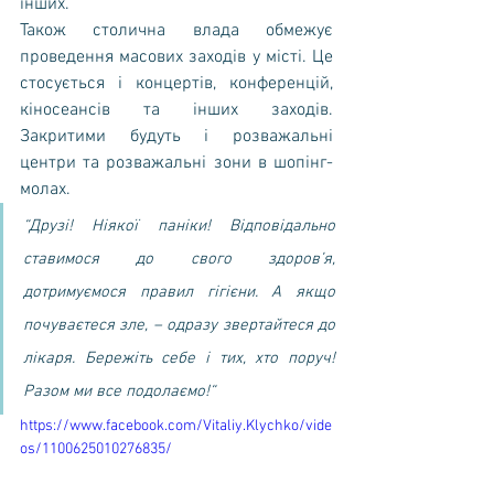
інших.
Також столична влада обмежує 
проведення масових заходів у місті. Це 
стосується і концертів, конференцій, 
кіносеансів та інших заходів. 
Закритими будуть і розважальні 
центри та розважальні зони в шопінг-
молах.
“Друзі! Ніякої паніки! Відповідально 
ставимося до свого здоров’я, 
дотримуємося правил гігієни. А якщо 
почуваєтеся зле, – одразу звертайтеся до 
лікаря. Бережіть себе і тих, хто поруч! 
Разом ми все подолаємо!“
https://www.facebook.com/Vitaliy.Klychko/vide
os/1100625010276835/