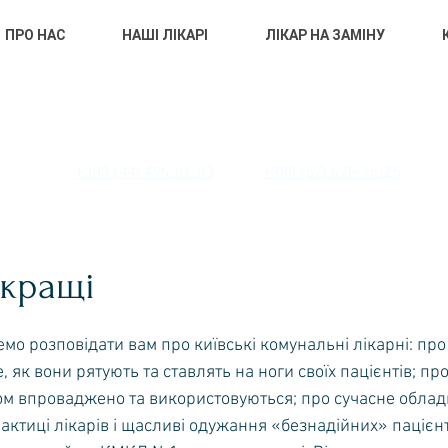
ПРО НАС
НАШІ ЛІКАРІ
ЛІКАР НА ЗАМІНУ
 «ЦЕНТР ПЕРВИННОЇ МЕДИКО-САНІТ
ОМОГИ» ПЕЧЕРСЬКОГО РАЙОНУ М. 
+380 (44) 496-61-03
+380 (67) 676-16-25
кращі
емо розповідати вам про київські комунальні лікарні: про 
 як вони рятують та ставлять на ноги своїх пацієнтів; про
хом впроваджено та використовуються; про сучасне облад
актиці лікарів і щасливі одужання «безнадійних» пацієнт