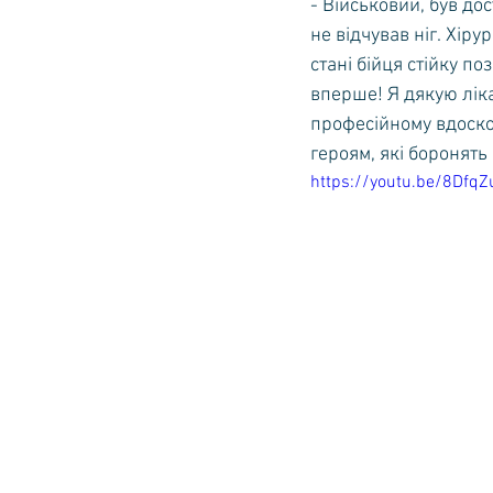
- Військовий, був до
не відчував ніг. Хір
стані бійця стійку п
вперше! Я дякую ліка
професійному вдоскон
героям, які боронять
https://youtu.be/8Dfq