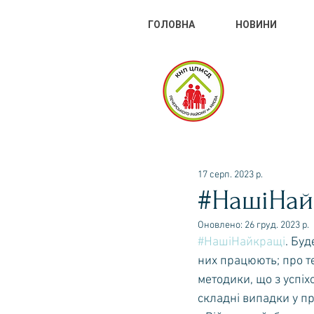
ГОЛОВНА
НОВИНИ
КНП
ДОП
17 серп. 2023 р.
#НашіНай
Оновлено:
26 груд. 2023 р.
#НашіНайкращі
. Буд
них працюють; про те,
методики, що з успі
складні випадки у пр