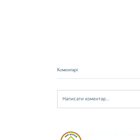
Коментарі
#НашіНайкращі
Написати коментар...
КНП "ЦПМСД" Печерсь