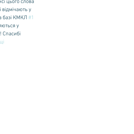
сі цього слова 
 відмічають у 
а базі КМКЛ 
#1
яються у 
! Спасибі 
щі