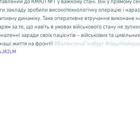
ставлений до КМКЛ №1 у важкому стані. Він у прямому сен
урги закладу зробили високотехнологічну операцію і наразі
озитивну динаміку. Таке оперативне втручання виконане н
рям за те, що навіть в умовах військового стану не зупин
аленні заради своїх пацієнтів – військових та цивільних
 наші життя на фронті! 
#ВалентинаГінзбург
#НашіНайкра
ZuJ82LM