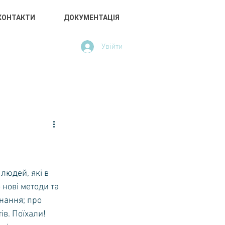
КОНТАКТИ
ДОКУМЕНТАЦІЯ
Увійти
АРНОЇ
КИЄВА
людей, які в 
 нові методи та 
нання; про 
ів. Поїхали!