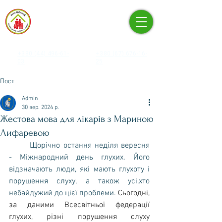
КНП «ЦЕНТР ПЕРВИННОЇ
МЕДИКО-САНІТАРНОЇ
ДОПОМОГИ» ПЕЧЕРСЬКОГО
РАЙОНУ М. КИЄВА
+380 (44) 496-61-
+380 (67) 676-16-
03
25
Пост
Admin
30 вер. 2024 р.
Жестова мова для лікарів з Мариною
Лифаревою
	Щорічно остання неділя вересня 
- Міжнародний день глухих. Його 
відзначають люди, які мають глухоту і 
порушення слуху, а також усі,хто 
небайдужий до цієї проблеми. 
Сьогодні, 
за даними Всесвітньої федерації 
глухих, різні порушення слуху 