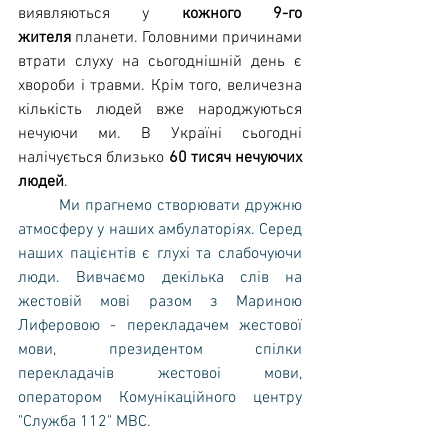
виявляються у 
кожного 9-го 
жителя
 планети. Головними причинами 
втрати слуху на сьогоднішній день є 
хвороби і травми. Крім того, величезна 
кількість людей вже народжуються 
нечуючи ми. В Україні сьогодні 
налічується близько 
60 тисяч нечуючих 
людей
.
	Ми прагнемо створювати дружню 
атмосферу у наших амбулаторіях. Серед 
наших пацієнтів є глухі та слабочуючи 
люди. Вивчаємо декілька слів на 
жестовій мові разом з Мариною 
Лиферовою - перекладачем жестової 
мови, президентом спiлки 
перекладачiв жестовоi мови, 
оператором Комунікаційного центру 
"Служба 112" МВС. 