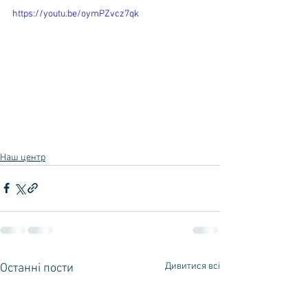
https://youtu.be/oymPZvcz7qk
Наш центр
Дивитися всі
Останні пости