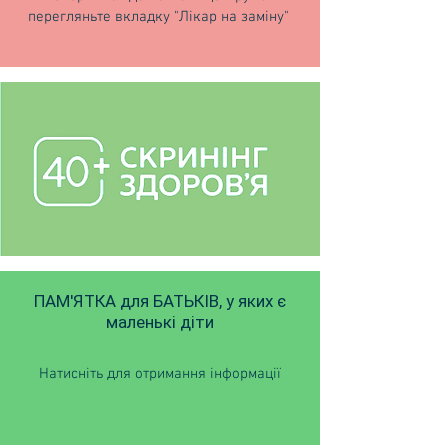
перегляньте вкладку "Лікар на заміну"
ПАМ'ЯТКА для БАТЬКІВ, у яких є
маленькі діти
Натисніть для отримання інформації