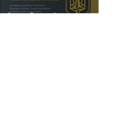
Разом до Перемоги: Колектив нашого
Центру отримав відзнаку від бригади
«Рубіж» 🇺🇦
9 черв.
Читати 1 хв
Оцифрування трудових книжок у Києві:
подати скан-копії можна і після 10 червня
28 трав.
Читати 4 хв
НСЗУ: складні операції на серці у 2026 році —